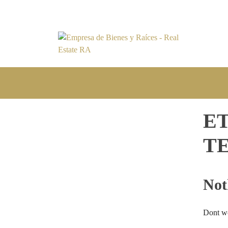
E
T
Not
Dont wo