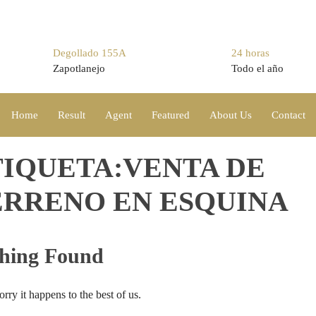
Degollado 155A
24 horas
Zapotlanejo
Todo el año
Home
Result
Agent
Featured
About Us
Contact
TIQUETA:VENTA DE
ERRENO EN ESQUINA
hing Found
rry it happens to the best of us.